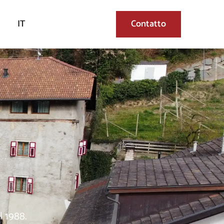
IT
Contatto
l 1988.