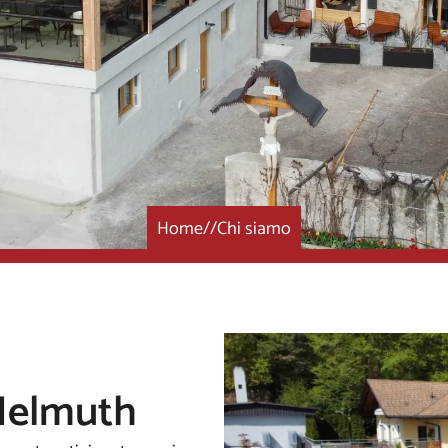
Home
//
Chi siamo
 Helmuth