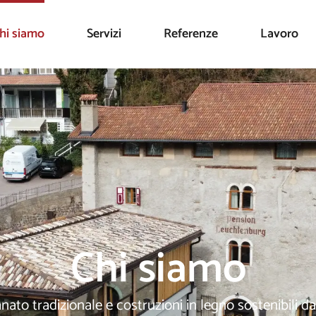
hi siamo
Servizi
Referenze
Lavoro
Chi siamo
anato tradizionale e costruzioni in legno sostenibili da