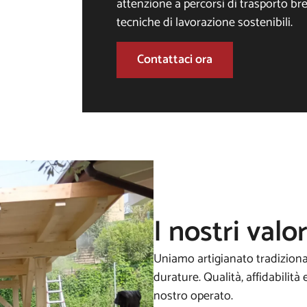
attenzione a percorsi di trasporto brev
tecniche di lavorazione sostenibili.
Contattaci ora
I nostri valor
Uniamo artigianato tradizional
durature. Qualità, affidabilit
nostro operato.