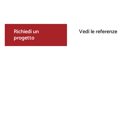
artigianato di precisione, materiali sostenibili e
realizzazioni affidabili nelle costruzioni in legno.
Richiedi un
Vedi le referenze
progetto